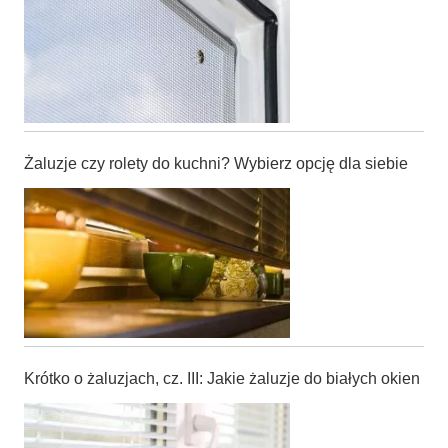
Żaluzje czy rolety do kuchni? Wybierz opcję dla siebie
Krótko o żaluzjach, cz. III: Jakie żaluzje do białych okien