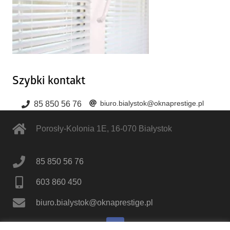
Szybki kontakt
biuro.bialystok@oknaprestige.pl
85 850 56 76
Porosły-Kolonia 1E
,
16-070
Białystok
85 850 56 76
603 860 450
biuro.bialystok@oknaprestige.pl