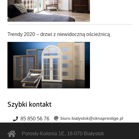
Trendy 2020 – drzwi z niewidoczną ościeżnicą
Szybki kontakt
biuro.bialystok@oknaprestige.pl
85 850 56 76
Porosły-Kolonia 1E
,
16-070
Białystok