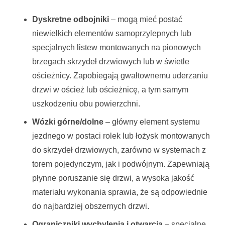
Dyskretne odbojniki
– mogą mieć postać
niewielkich elementów samoprzylepnych lub
specjalnych listew montowanych na pionowych
brzegach skrzydeł drzwiowych lub w świetle
ościeżnicy. Zapobiegają gwałtownemu uderzaniu
drzwi w oścież lub ościeżnicę, a tym samym
uszkodzeniu obu powierzchni.
Wózki górne/dolne
– główny element systemu
jezdnego w postaci rolek lub łożysk montowanych
do skrzydeł drzwiowych, zarówno w systemach z
torem pojedynczym, jak i podwójnym. Zapewniają
płynne poruszanie się drzwi, a wysoka jakość
materiału wykonania sprawia, że są odpowiednie
do najbardziej obszernych drzwi.
Ograniczniki wychylenia i otwarcia
– specjalne