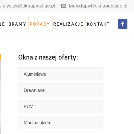
.bialystok@oknaprestige.pl
biuro.lapy@oknaprestige.pl
NE
BRAMY
PORADY
REALIZACJE
KONTAKT
Okna z naszej oferty:
Aluminiowe
Drewniane
PCV
Montaż okien