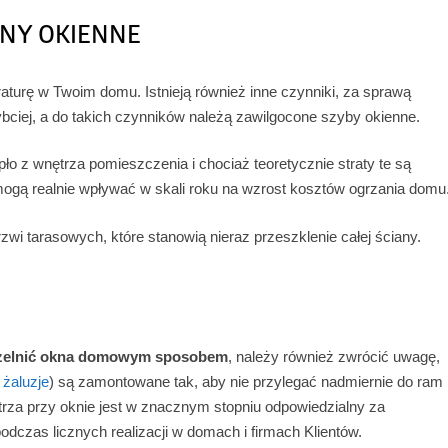
ONY OKIENNE
turę w Twoim domu. Istnieją również inne czynniki, za sprawą
bciej, a do takich czynników należą zawilgocone szyby okienne.
o z wnętrza pomieszczenia i chociaż teoretycznie straty te są
 mogą realnie wpływać w skali roku na wzrost kosztów ogrzania domu
zwi tarasowych, które stanowią nieraz przeszklenie całej ściany.
czelnić okna domowym sposobem
, należy również zwrócić uwagę,
z
żaluzje
) są zamontowane tak, aby nie przylegać nadmiernie do ram
trza przy oknie jest w znacznym stopniu odpowiedzialny za
odczas licznych realizacji w domach i firmach Klientów.