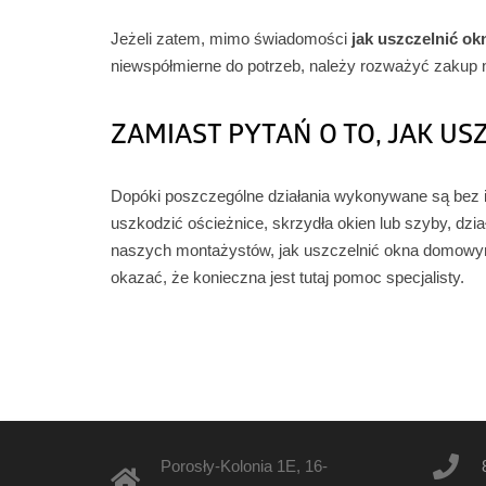
Jeżeli zatem, mimo świadomości
jak uszczelnić 
niewspółmierne do potrzeb, należy rozważyć zakup no
ZAMIAST PYTAŃ O TO, JAK 
Dopóki poszczególne działania wykonywane są bez ing
uszkodzić ościeżnice, skrzydła okien lub szyby, dz
naszych montażystów, jak uszczelnić okna domowy
okazać, że konieczna jest tutaj pomoc specjalisty.
Porosły-Kolonia 1E
,
16-