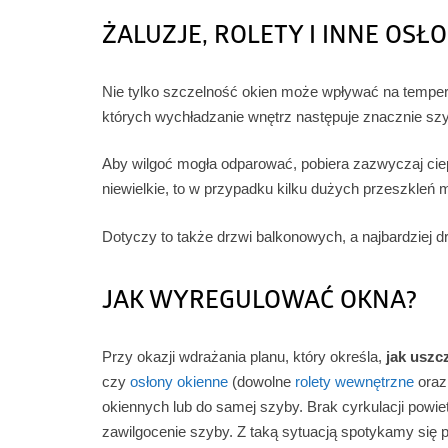
ŻALUZJE, ROLETY I INNE OSŁ
Nie tylko szczelność okien może wpływać na tempera
których wychładzanie wnętrz następuje znacznie szy
Aby wilgoć mogła odparować, pobiera zazwyczaj ciepł
niewielkie, to w przypadku kilku dużych przeszkleń
Dotyczy to także drzwi balkonowych, a najbardziej dr
JAK WYREGULOWAĆ OKNA?
Przy okazji wdrażania planu, który określa,
jak usz
czy
osłony okienne
(dowolne
rolety wewnętrzne
ora
okiennych lub do samej szyby. Brak cyrkulacji powie
zawilgocenie szyby. Z taką sytuacją spotykamy się p