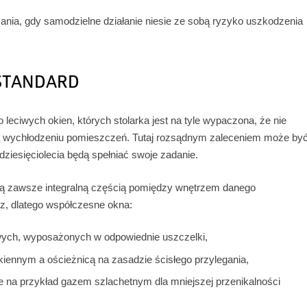
ania, gdy samodzielne działanie niesie ze sobą ryzyko uszkodzenia
 STANDARD
eciwych okien, których stolarka jest na tyle wypaczona, że nie
a wychłodzeniu pomieszczeń. Tutaj rozsądnym zaleceniem może by
dziesięciolecia będą spełniać swoje zadanie.
są zawsze integralną częścią pomiędzy wnętrzem danego
z, dlatego współczesne okna:
ych, wyposażonych w odpowiednie uszczelki,
ennym a ościeżnicą na zasadzie ścisłego przylegania,
 na przykład gazem szlachetnym dla mniejszej przenikalności