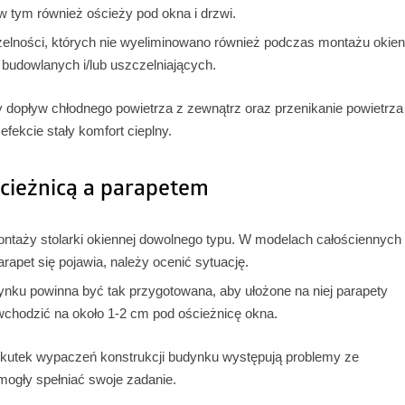
 tym również ościeży pod okna i drzwi.
czelności, których nie wyeliminowano również podczas montażu okien
budowlanych i/lub uszczelniających.
 dopływ chłodnego powietrza z zewnątrz oraz przenikanie powietrza
fekcie stały komfort cieplny.
ścieżnicą a parapetem
ntaży stolarki okiennej dowolnego typu. W modelach całościennych
rapet się pojawia, należy ocenić sytuację.
nku powinna być tak przygotowana, aby ułożone na niej parapety
 wchodzić na około 1-2 cm pod ościeżnicę okna.
kutek wypaczeń konstrukcji budynku występują problemy ze
mogły spełniać swoje zadanie.