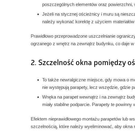
poszczególnych elementów oraz powierzchni, w
Jeżeli na stycznej ościeżnicy i muru są niesz
należy wykonać korektę z użyciem materiałów 
Prawidłowo przeprowadzone uszczelnianie ograniczy
ogrzanego z wnętrz na zewnątrz budynku, co daje w e
2. Szczelność okna pomiędzy o
To także newralgiczne miejsce, gdy mowa o mo
nie występują parapety, lecz wszędzie, gdzie pa
Wnęka na parapet wewnątrz i na zewnątrz budy
miały stabilne podparcie. Parapety te powinny
Efektem nieprawidłowego montażu parapetów lub ws
szczelnością, które należy wyeliminować, aby okna 