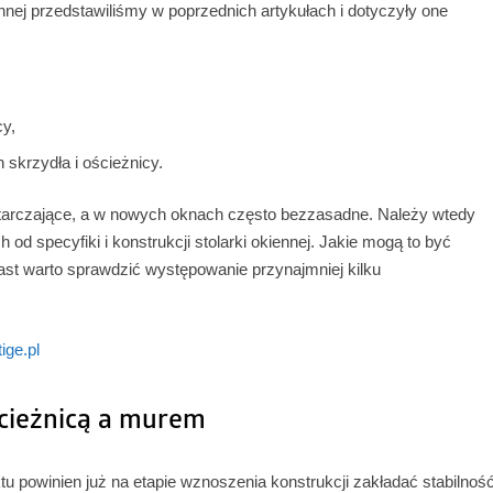
ennej przedstawiliśmy w poprzednich artykułach i dotyczyły one
y,
krzydła i ościeżnicy.
tarczające, a w nowych oknach często bezzasadne. Należy wtedy
od specyfiki i konstrukcji stolarki okiennej. Jakie mogą to być
st warto sprawdzić występowanie przynajmniej kilku
ige.pl
ścieżnicą a murem
 powinien już na etapie wznoszenia konstrukcji zakładać stabilnoś