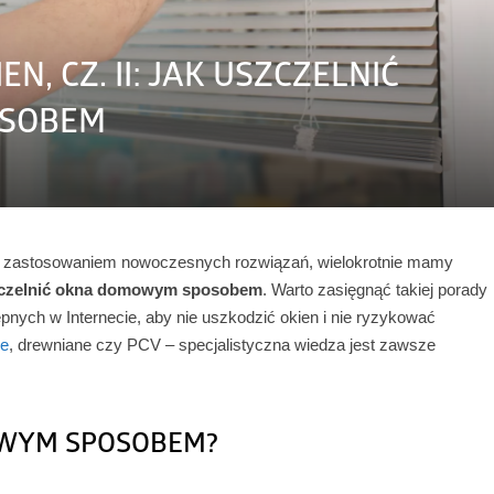
, CZ. II: JAK USZCZELNIĆ
SOBEM
 zastosowaniem nowoczesnych rozwiązań, wielokrotnie mamy
zczelnić okna domowym sposobem
. Warto zasięgnąć takiej porady
ych w Internecie, aby nie uszkodzić okien i nie ryzykować
we
, drewniane czy PCV – specjalistyczna wiedza jest zawsze
OWYM SPOSOBEM?