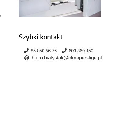
,
Szybki kontakt
85 850 56 76
603 860 450
biuro.bialystok@oknaprestige.pl