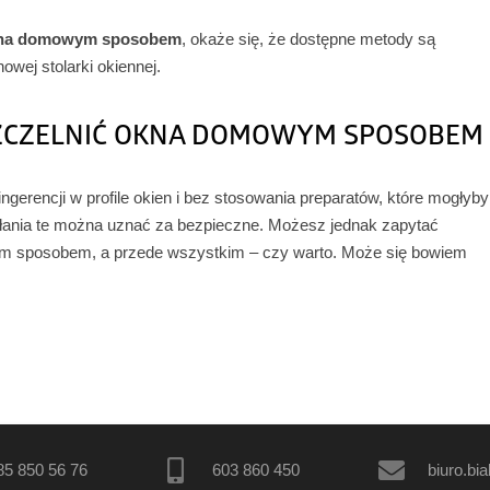
okna domowym sposobem
, okaże się, że dostępne metody są
wej stolarki okiennej.
USZCZELNIĆ OKNA DOMOWYM SPOSOBEM
erencji w profile okien i bez stosowania preparatów, które mogłyby
iałania te można uznać za bezpieczne. Możesz jednak zapytać
m sposobem, a przede wszystkim – czy warto. Może się bowiem
85 850 56 76
603 860 450
biuro.bi